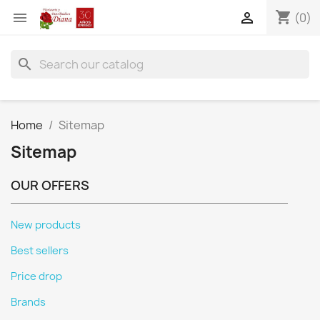
shopping_cart


(0)
search
Home
Sitemap
Sitemap
OUR OFFERS
New products
Best sellers
Price drop
Brands