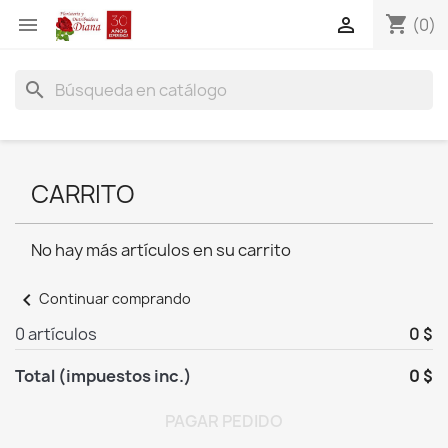
shopping_cart


(0)
search
CARRITO
No hay más artículos en su carrito
chevron_left
Continuar comprando
0 artículos
0 $
Total (impuestos inc.)
0 $
PAGAR PEDIDO