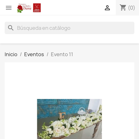
shopping_cart


(0)
search
Inicio
Eventos
Evento 11