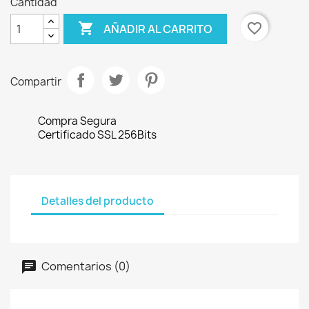
Cantidad

favorite_border
AÑADIR AL CARRITO
Compartir
Compra Segura
Certificado SSL 256Bits
Detalles del producto
Comentarios (0)